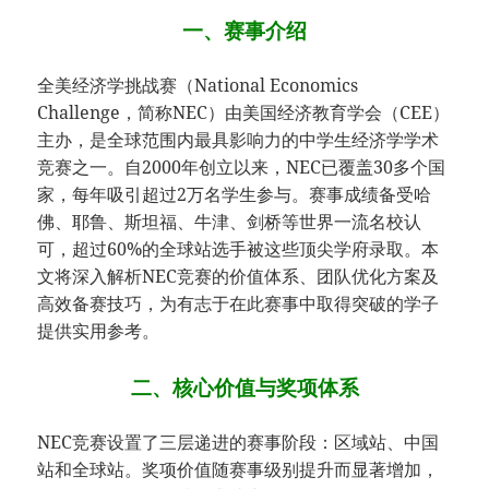
一、赛事介绍
全美经济学挑战赛（National Economics
Challenge，简称NEC）由美国经济教育学会（CEE）
主办，是全球范围内最具影响力的中学生经济学学术
竞赛之一。自2000年创立以来，NEC已覆盖30多个国
家，每年吸引超过2万名学生参与。赛事成绩备受哈
佛、耶鲁、斯坦福、牛津、剑桥等世界一流名校认
可，超过60%的全球站选手被这些顶尖学府录取。本
文将深入解析NEC竞赛的价值体系、团队优化方案及
高效备赛技巧，为有志于在此赛事中取得突破的学子
提供实用参考。
二、核心价值与奖项体系
NEC竞赛设置了三层递进的赛事阶段：区域站、中国
站和全球站。奖项价值随赛事级别提升而显著增加，