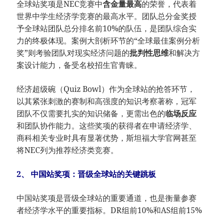
全球站奖项是NEC竞赛中​
​含金量最高​
​的荣誉，代表着
世界中学生经济学竞赛的最高水平。团队总分金奖授
予全球站团队总分排名前10%的队伍，是团队综合实
力的终极体现。案例大剖析环节的“全球最佳案例分析
奖”则考验团队对现实经济问题的​
​批判性思维​
​和解决方
案设计能力，备受名校招生官青睐。
经济超级碗（Quiz Bowl）作为全球站的抢答环节，
以其紧张刺激的赛制和高强度的知识考察著称，冠军
团队不仅需要扎实的知识储备，更需出色的​
​临场反应​
和团队协作能力。这些奖项的获得者在申请经济学、
商科相关专业时具有显著优势，斯坦福大学官网甚至
将NEC列为推荐经济类竞赛。
2、 中国站奖项：晋级全球站的关键跳板
中国站奖项是晋级全球站的重要通道，也是衡量参赛
者经济学水平的重要指标。DR组前10%和AS组前15%