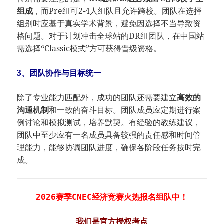
组成​
​，而Pre组可2-4人组队且允许跨校。团队在选择
组别时应基于真实学术背景，避免因选择不当导致资
格问题。对于计划冲击全球站的DR组团队，在中国站
需选择“Classic模式”方可获得晋级资格。
3、团队协作与目标统一
除了专业能力匹配外，成功的团队还需要建立​
​高效的
沟通机制​
​和一致的奋斗目标。团队成员应定期进行案
例讨论和模拟测试，培养默契。有经验的教练建议，
团队中至少应有一名成员具备较强的责任感和时间管
理能力，能够协调团队进度，确保各阶段任务按时完
成。
2026赛季CNEC经济竞赛火热报名组队中！
我们是官方授权考点