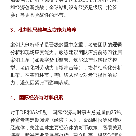
和经济创新挑战；全球站则设有经济超级碗（抢答
赛）等更具挑战性的环节。
3、批判性思维与应变能力培养
案例大剖析环节是晋级的重中之重，考验团队的​
​逻辑
分析​
​和现场应变能力。教练建议团队应提前练习往届
案例主题（如数字货币监管、氢能源产业链经济模
型、老龄化对劳动力市场冲击等），培养结构化分析
框架。在答辩环节，需训练从容应对考官提问的能
力，避免因紧张而影响表现。
4、 国际经济与时事积累
对于DR和AS组别，国际经济与时事占总题量的25%。
参赛者需定期阅读《经济学人》、金融时报等权威财
经媒体，关注全球主要经济体的货币政策、贸易关系
演变、新兴产业发展等趋势，建立时事与经济学理论