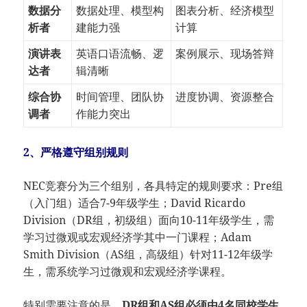
​数据分
数据处理、模型构
图表分析、经济模型
析者​
建能力强
计算
​演讲表
英语口语流畅、逻
案例展示、现场答辩
达者​
辑清晰
​综合协
时间管理、团队协
进度协调、资源整合
调者​
作能力突出
2、严格遵守组别规则
NEC竞赛分为三个组别，各具特定的规则要求：Pre组
（入门组）适合7-9年级学生；David Ricardo
Division（DR组，初级组）面向10-11年级学生，需
学习过微观或宏观经济学其中一门课程；Adam
Smith Division（AS组，高级组）针对11-12年级学
生，需系统学习过微观和宏观经济学课程。
特别需要注意的是，​
​DR组和AS组必须由4名同校学生