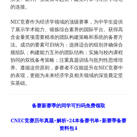
的连接。
NEC竞赛作为经济学领域的顶级赛事，为中学生提供
了展示学术能力、锻炼综合素养的国际平台。获得高
含金量奖项需要精准的团队构建策略和系统的备赛方
法。成功的要素可归纳为：选择适合的组别并确保合
规组队；构建能力互补的团队结构；实施与校内课程
协同的双线备考策略；注重真题训练与批判性思维培
养。遵循这些原则，参赛者不仅能提升在NEC竞赛中
的表现，更能为未来经济学及相关领域的深造奠定坚
实基础。
备赛新赛季的同学可扫码免费领取
CNEC竞赛历年真题+解析+24本备赛书单+新赛季备赛
资料包⇓