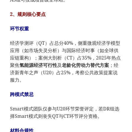
2、规则核心要点
​环节权重​
经济学测评（QT）占总分40%，侧重微观经济学模型
应用（如市场失灵分析）与国际经济时事（如全球供
应链重构）；案例大剖析（CT）占35%，2025年热点
聚焦​
​氢能源经济可行性​
​及​
​老龄化劳动力替代方案​
​；经
济新青年之声（U20）占25%，考察公共政策提案说
服力。
跨模式禁忌​
Smart模式团队仅参与U20环节荣誉评定，若DR组选
择Smart模式则丧失QT与CT环节评分资格。
​材料合规性​