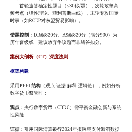
——首轮速答确定性题目（≤30秒/题），次轮攻坚高
频考点（弹性理论、菲利普斯曲线），末轮专攻国际
时事（如RCEP对东盟贸易影响）。
​错题控制​
​：DR组820分、AS组820分（满分900）为
历年晋级线，建议放弃争议题而非错答扣分。
案例大剖析（CT）深度法则
​框架构建​
采用​
​PEEL结构​
​（观点-证据-解释-逻辑链），例如分析
数字货币监管时：
​观点​
​：央行数字货币（CBDC）需平衡金融创新与系统
性风险
​证据​
​：引用国际清算银行2024年报跨境支付漏洞数据