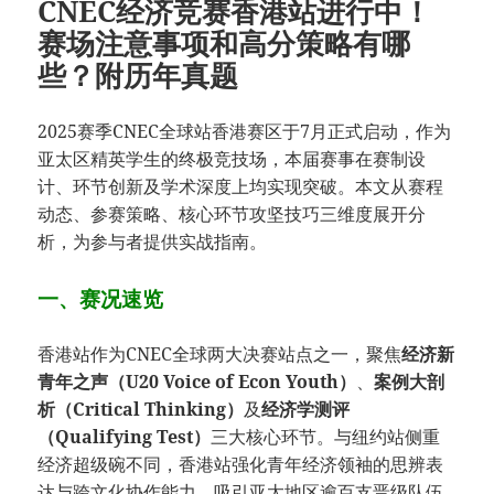
CNEC经济竞赛香港站进行中！
赛场注意事项和高分策略有哪
些？附历年真题
2025赛季CNEC全球站香港赛区于7月正式启动，作为
亚太区精英学生的终极竞技场，本届赛事在赛制设
计、环节创新及学术深度上均实现突破。本文从赛程
动态、参赛策略、核心环节攻坚技巧三维度展开分
析，为参与者提供实战指南。
一、赛况速览
香港站作为CNEC全球两大决赛站点之一，聚焦​
​经济新
青年之声（U20 Voice of Econ Youth）​
​、​
​案例大剖
析（Critical Thinking）​
​及​
​经济学测评
（Qualifying Test）​
​三大核心环节。与纽约站侧重
经济超级碗不同，香港站强化青年经济领袖的思辨表
达与跨文化协作能力，吸引亚太地区逾百支晋级队伍