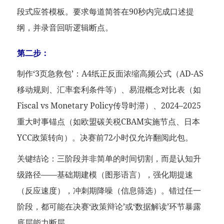
段式应答模板。要求每道简答在90秒内完成口述提
纲，并录音回听逻辑断点。
第二步：
制作‘3页急救包’：A4纸正反面浓缩高频公式（AD-AS
移动规则、汇率套利条件等）、易混概念对比表（如
Fiscal vs Monetary Policy传导时滞）、2024–2025
重大时事锚点（如欧盟碳关税CBAM实施节点、日本
YCC政策转向）。决赛前72小时仅允许翻阅此包。
关键结论：三阶段并非简单的时间切割，而是认知升
级路径——基础期建模（图形语言），强化期提速
（反应速度），冲刺期降噪（信息筛选）。错过任一
阶段，都可能在决赛‘政策辩论’或‘数据解读’环节暴露
底层能力断层。