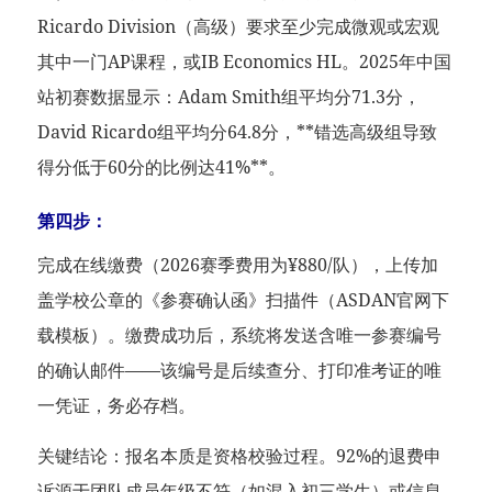
Ricardo Division（高级）要求至少完成微观或宏观
其中一门AP课程，或IB Economics HL。2025年中国
站初赛数据显示：Adam Smith组平均分71.3分，
David Ricardo组平均分64.8分，**错选高级组导致
得分低于60分的比例达41%**。
第四步：
完成在线缴费（2026赛季费用为¥880/队），上传加
盖学校公章的《参赛确认函》扫描件（ASDAN官网下
载模板）。缴费成功后，系统将发送含唯一参赛编号
的确认邮件——该编号是后续查分、打印准考证的唯
一凭证，务必存档。
关键结论：报名本质是资格校验过程。92%的退费申
诉源于团队成员年级不符（如混入初三学生）或信息