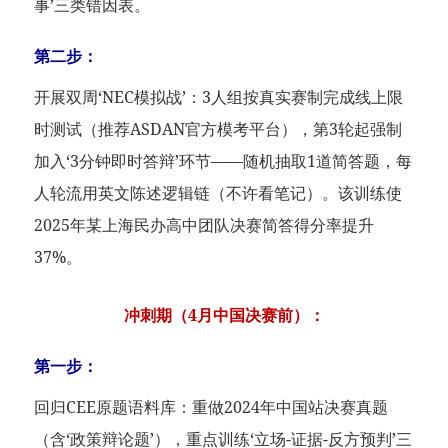
事’三类错因表。
第二步：
开展双周‘NEC模拟战’：3人组按真实赛制完成线上限
时测试（推荐ASDAN官方模考平台），第3轮起强制
加入‘3分钟即时答辩’环节——随机抽取1道简答题，每
人轮流用英文陈述逻辑链（不许看笔记）。该训练使
2025年某上海民办高中团队决赛简答得分率提升
37%。
冲刺期（4月中国决赛前）：
第一步：
回归CEE原题语料库：重做2024年中国站决赛真题
（含‘政策辩论题’），重点训练‘立场-证据-反方预判’三