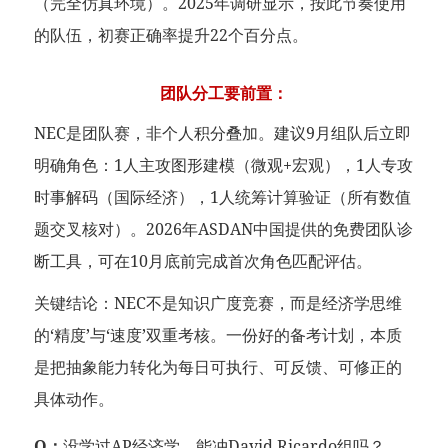
（完全仿真环境）。2025年调研显示，按此节奏使用
的队伍，初赛正确率提升22个百分点。
团队分工要前置：
NEC是团队赛，非个人积分叠加。建议9月组队后立即
明确角色：1人主攻图形建模（微观+宏观），1人专攻
时事解码（国际经济），1人统筹计算验证（所有数值
题交叉核对）。2026年ASDAN中国提供的免费团队诊
断工具，可在10月底前完成首次角色匹配评估。
关键结论：NEC不是知识广度竞赛，而是经济学思维
的‘精度’与‘速度’双重考核。一份好的备考计划，本质
是把抽象能力转化为每日可执行、可反馈、可修正的
具体动作。
Q：
没学过AP经济学，能冲David Ricardo组吗？