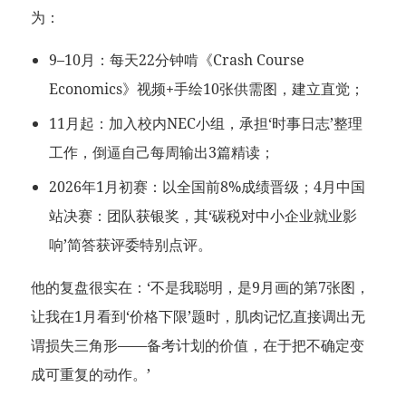
为：
9–10月：每天22分钟啃《Crash Course
Economics》视频+手绘10张供需图，建立直觉；
11月起：加入校内NEC小组，承担‘时事日志’整理
工作，倒逼自己每周输出3篇精读；
2026年1月初赛：以全国前8%成绩晋级；4月中国
站决赛：团队获银奖，其‘碳税对中小企业就业影
响’简答获评委特别点评。
他的复盘很实在：‘不是我聪明，是9月画的第7张图，
让我在1月看到‘价格下限’题时，肌肉记忆直接调出无
谓损失三角形——备考计划的价值，在于把不确定变
成可重复的动作。’