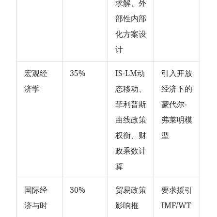
求解、外
部性内部
化方案设
计
宏观经
35%
IS-LM动
引入开放
济学
态移动、
经济下的
菲利普斯
蒙代尔-
曲线政策
弗莱明模
权衡、财
型
政乘数计
算
国际经
30%
贸易政策
要求援引
济与时
影响推
IMF/WT