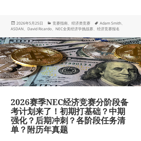
发
分
标
2026年5月25日
竞赛指南
、
经济类竞赛
Adam Smith
、
布
类
签
ASDAN
、
David Ricardo
、
NEC全美经济学挑战赛
、
经济竞赛报名
于
2026赛季NEC经济竞赛分阶段备
考计划来了！初期打基础？中期
强化？后期冲刺？各阶段任务清
单？附历年真题