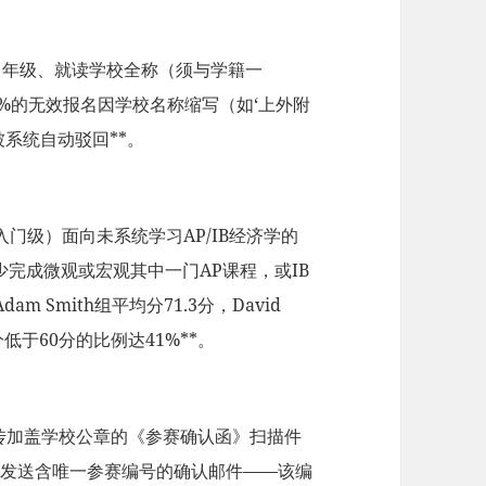
、年级、就读学校全称（须与学籍一
.7%的无效报名因学校名称缩写（如‘上外附
被系统自动驳回**。
on（入门级）面向未系统学习AP/IB经济学的
）要求至少完成微观或宏观其中一门AP课程，或IB
am Smith组平均分71.3分，David
分低于60分的比例达41%**。
，上传加盖学校公章的《参赛确认函》扫描件
将发送含唯一参赛编号的确认邮件——该编