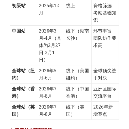
初级站
2025年12
线上
资格筛选，
月
考察基础知
识
中国站
2026年3
线下（湖南
环节丰富，
月-4月（具
长沙）
团队协作要
体为2月27
求高
日-3月1
日）
全球站（纽
2026年5
线下（美国
全球顶尖选
约）
月-6月
纽约）
手对决
全球站（香
2026年7
线下（中国
亚洲区国际
港）
月-8月
香港）
交流平台
全球站（英
2026年7
线下（英
2026年新
国）
月-8月
国）
增赛点