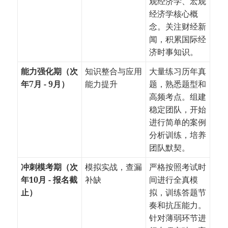
观经济学、宏观
经济学核心概
念。关注财经新
闻，积累国际经
济时事知识。
能力强化期（次
知识整合与应用
大量练习历年真
年7月 - 9月）
能力提升
题，熟悉题型和
高频考点。组建
稳定团队，开始
进行简单的案例
分析训练，培养
团队默契。
冲刺模考期（次
模拟实战，查漏
严格按照考试时
年10月 - 报名截
补缺
间进行全真模
止）
拟，训练答题节
奏和抗压能力。
针对薄弱环节进