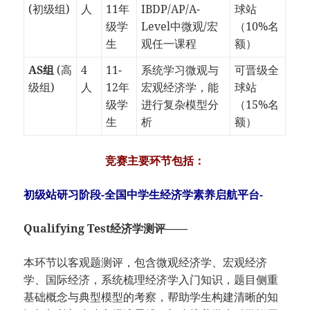
(初级组)
人
11年
IBDP/AP/A-
球站
级学
Level中微观/宏
（10%名
生
观任一课程
额）
​AS组​
​ (高
4
11-
系统学习微观与
可晋级全
级组)
人
12年
宏观经济学，能
球站
级学
进行复杂模型分
（15%名
生
析
额）
​竞赛主要环节包括：​
初级站研习阶段-全国中学生经济学素养启航平台-
Qualifying Test经济学测评——
本环节以客观题测评，包含微观经济学、宏观经济
学、国际经济，系统梳理经济学入门知识，题目侧重
基础概念与典型模型的考察，帮助学生构建清晰的知