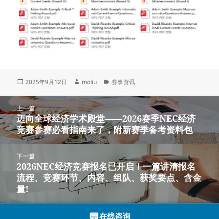
发
作
分
2025年9月12日
moliu
赛事资讯
布
者
类
于
文
上一篇
章
迈向全球经济学术殿堂——2026赛季NEC经济
上
导
竞赛参赛必看指南来了，附新赛季备考资料包
篇
航
文
章：
下一篇
2026NEC经济竞赛报名已开启！一篇讲清报名
下
流程、竞赛环节、内容、组队、获奖要点、含金
篇
量!
文
章：
💬
在线咨询
沪ICP备2023003166号-12