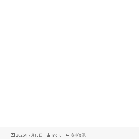
发
作
分
2025年7月17日
moliu
赛事资讯