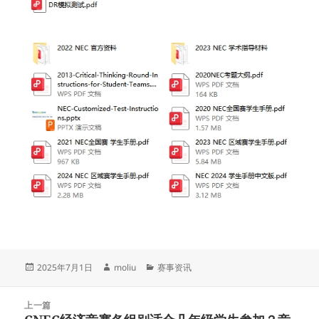
发
作
分
2025年7月1日
moliu
赛事资讯
布
者
类
于
文
上一篇
章