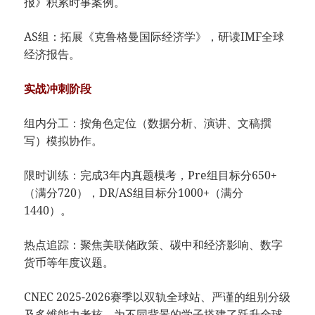
报》积累时事案例。
AS组：拓展《
克鲁格曼国际经济学
》，研读IMF全球
经济报告。
实战冲刺阶段​
组内分工：按角色定位（数据分析、演讲、文稿撰
写）模拟协作。
限时训练：完成3年内真题模考，Pre组目标分650+
（满分720），DR/AS组目标分1000+（满分
1440）。
热点追踪：聚焦美联储政策、碳中和经济影响、数字
货币等年度议题。​
CNEC 2025-2026赛季以双轨全球站、严谨的组别分级
及多维能力考核，为不同背景的学子搭建了跃升全球