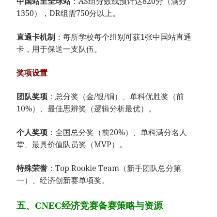
​：AS组分数线预计达820分（满分
​中国站至全球站​
1350），DR组需750分以上。
​：每所学校每个组别可获1张中国站直通
​直通卡机制​
卡，用于保送一支队伍。
​奖项设置​
​：总分奖（金/银/铜）、单科优胜奖（前
​团队奖项​
10%）、最佳思辨奖（逻辑分析最优）。
​：全国总分奖（前20%）、单科满分名人
​个人奖项​
堂、最具价值队员奖（MVP）。
​：Top Rookie Team（新手团队总分第
​特殊荣誉​
一）、经济创新赛单项奖。
五、CNEC经济竞赛
​备赛策略与资源​