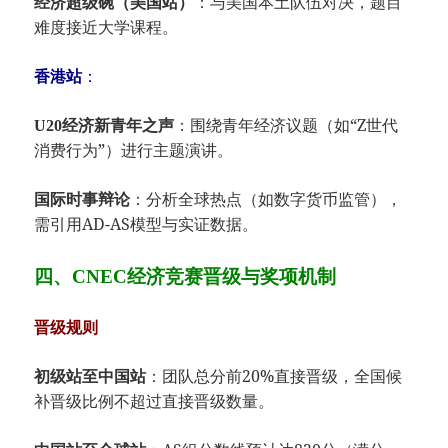
​：与美国本土队伍对决，题目
​经济超级碗（美国站）​
难度接近大学课程。
​：
​香港站​
​：围绕青年经济议题（如“Z世代
​U20经济新青年之声​
消费行为”）进行主题演讲。
​：分析全球热点（如数字货币监管），
​国际时事辩论​
需引用AD-AS模型与实证数据。
四、CNEC经济竞赛
​晋级与奖项机制​
​晋级规则​
​：团队总分前20%直接晋级，全国候
​初级站至中国站​
补晋级比例不超过直接晋级数量。