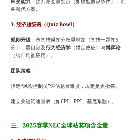
​应变能力​
​：预判评委质疑点（如模型假设条件），准
备替代方案。
​3. 经济超级碗（Quiz Bowl）​
​规则升级​
​：抢答错误扣分权重增加（答错一题扣5
分），题目涉及​
​行为经济学​
​（锚定效应）与​
​博弈论​
（纳什均衡应用）。
​团队策略​
​：
指定“风险控制员”评估题目难度，决定是否抢答。
建立关键词速查表（如CPI、PPI、基尼系数）。
三、2025赛季NEC全球站奖项含金量