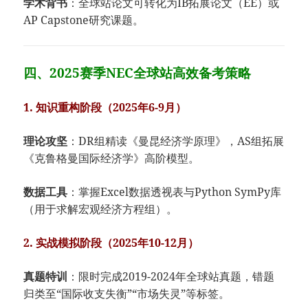
​学术背书​
​：全球站论文可转化为IB拓展论文（EE）或
AP Capstone研究课题。
四、2025赛季NEC全球站高效备考策略
​1. 知识重构阶段（2025年6-9月）​
​理论攻坚​
​：DR组精读《
曼昆经济学原理
》，AS组拓展
《
克鲁格曼国际经济学
》高阶模型。
​数据工具​
​：掌握Excel数据透视表与Python SymPy库
（用于求解宏观经济方程组）。
​2. 实战模拟阶段（2025年10-12月）​
​真题特训​
​：限时完成2019-2024年全球站真题，错题
归类至“国际收支失衡”“市场失灵”等标签。