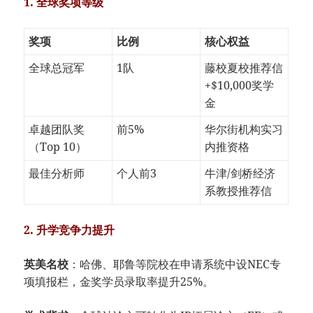
​1. 全球奖项等级​
奖项
比例
核心权益
全球总冠军
1队
藤校夏校推荐信
+$10,000奖学
金
卓越团队奖
前5%
华尔街机构实习
（Top 10）
内推资格
最佳分析师
个人前3
牛津/剑桥经济
系教授推荐信
​2. 升学竞争力提升​
​英美名校​
​：哈佛、耶鲁等院校在申请系统中设NEC专
项填报栏，金奖学员录取率提升25%。