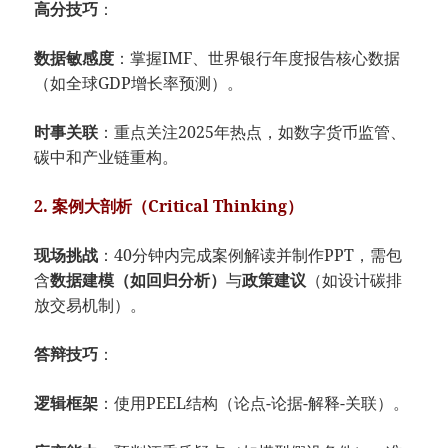
​高分技巧​
​：
​数据敏感度​
​：掌握IMF、世界银行年度报告核心数据
（如全球GDP增长率预测）。
​时事关联​
​：重点关注2025年热点，如数字货币监管、
碳中和产业链重构。
​2. 案例大剖析（Critical Thinking）​
​现场挑战​
​：40分钟内完成案例解读并制作PPT，需包
含​
​数据建模（如回归分析）​
​与​
​政策建议​
​（如设计碳排
放交易机制）。
​答辩技巧​
​：
​逻辑框架​
​：使用PEEL结构（论点-论据-解释-关联）。