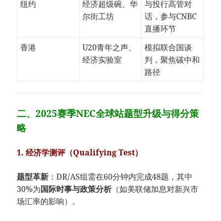
纽约
经济超级碗、华
与投行高管对
尔街工坊
话，参与CNBC
直播环节
香港
U20青年之声、
模拟联合国谈
经济实验室
判，聚焦碳中和
路径
二、2025赛季NEC全球站题型升级与得分策
略
​1. 经济学测评（Qualifying Test）​
​题型革新​
​：DR/AS组需在60分钟内完成48题，其中
30%为​
​国际时事与政策分析​
​（如美联储加息对新兴市
场汇率的影响）。