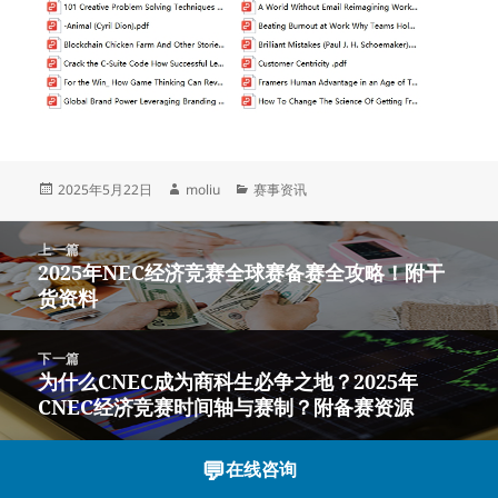
发
作
分
2025年5月22日
moliu
赛事资讯
布
者
类
于
文
上一篇
章
2025年NEC经济竞赛全球赛备赛全攻略！附干
上
导
货资料
篇
航
文
章：
下一篇
​​为什么CNEC成为商科生必争之地？​2025年
下
CNEC经济竞赛​​时间轴与赛制？附备赛资源
篇
文
章：
💬
在线咨询
沪ICP备2023003166号-12