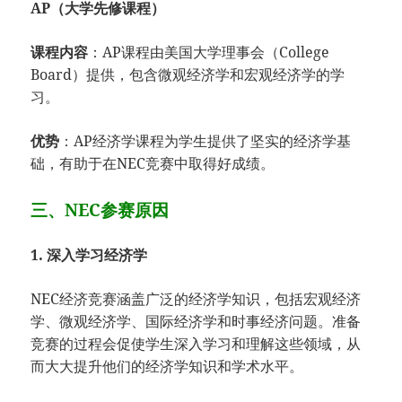
AP（大学先修课程）
课程内容
：AP课程由美国大学理事会（College
Board）提供，包含微观经济学和宏观经济学的学
习。
优势
：AP经济学课程为学生提供了坚实的经济学基
础，有助于在NEC竞赛中取得好成绩。
三、NEC参赛原因
1. 深入学习经济学
NEC经济竞赛涵盖广泛的经济学知识，包括宏观经济
学、微观经济学、国际经济学和时事经济问题。准备
竞赛的过程会促使学生深入学习和理解这些领域，从
而大大提升他们的经济学知识和学术水平。