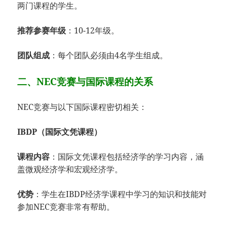
两门课程的学生。
推荐参赛年级
：10-12年级。
团队组成
：每个团队必须由4名学生组成。
二、NEC竞赛与国际课程的关系
NEC竞赛与以下国际课程密切相关：
IBDP（国际文凭课程）
课程内容
：国际文凭课程包括经济学的学习内容，涵
盖微观经济学和宏观经济学。
优势
：学生在IBDP经济学课程中学习的知识和技能对
参加NEC竞赛非常有帮助。