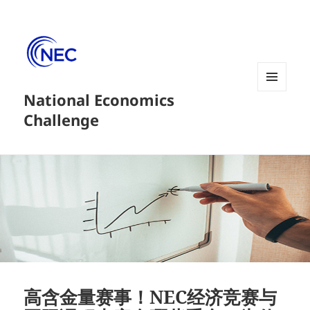
National Economics
菜单和
挂件
Challenge
高含金量赛事！NEC经济竞赛与