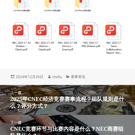
发
作
分
2024年12月26日
moliu
赛事资讯
布
者
类
于
文
上一篇
章
2025年CNEC经济竞赛赛事流程？组队规则是什
上
导
么？评分方式？
篇
航
文
章：
下一篇
CNEC竞赛环节与比赛内容是什么？NEC商赛组
下