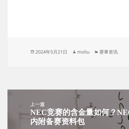
发
作
分
2024年5月21日
moliu
赛事资讯
布
者
类
于
文
章
上一篇
NEC竞赛的含金量如何？N
导
上
内附备赛资料包
航
篇