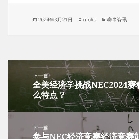
发
作
分
2024年3月21日
moliu
赛事资讯
布
者
类
于
文
章
上一篇
全美经济学挑战NEC2024
导
上
么特点？
航
篇
文
章：
下一篇
参与NEC经济竞赛经济竞赛
下