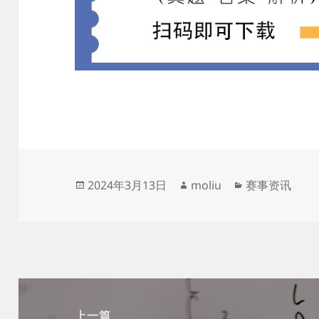
发
作
分
2024年3月13日
moliu
赛事资讯
布
者
类
于
文
章
上一篇