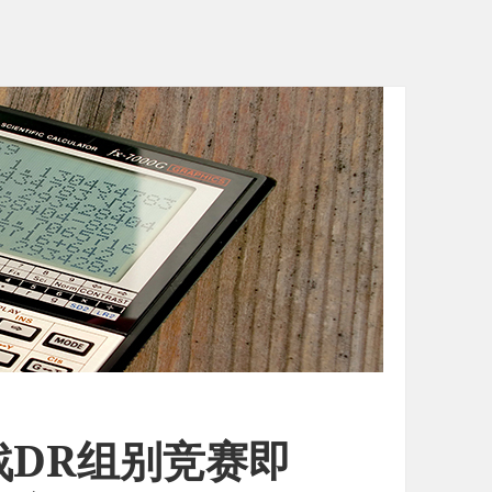
战DR组别竞赛即