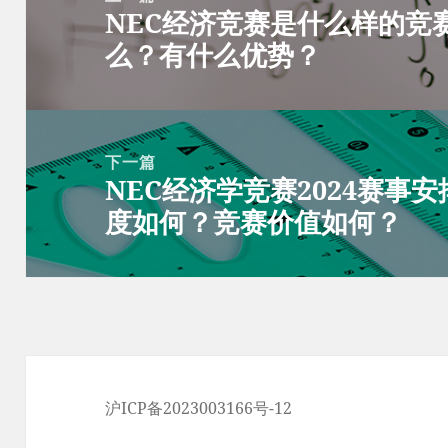
NEC经济竞赛是什么样的竞
导
上
么？有什么优势？
航
篇
文
章：
下一篇
NEC经济学竞赛2024赛事
下
度如何？竞赛价值如何？
篇
文
章：
沪ICP备2023003166号-12