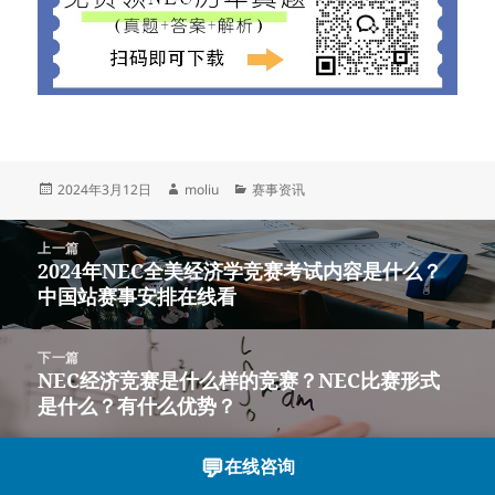
发
作
分
2024年3月12日
moliu
赛事资讯
布
者
类
于
文
上一篇
章
2024年NEC全美经济学竞赛考试内容是什么？
上
导
中国站赛事安排在线看
篇
航
文
章：
下一篇
NEC经济竞赛是什么样的竞赛？NEC比赛形式
下
是什么？有什么优势？
篇
文
章：
💬
在线咨询
沪ICP备2023003166号-12