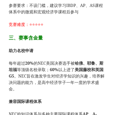
参赛要求：不设门槛，建议学习IBDP、AP、AS课程
体系中的微观和宏观经济学课程后参与
竞赛难度：⭐️⭐️⭐️⭐️⭐️
三、赛事含金量
助力名校申请
每年超过
20%
的NEC美国决赛选手被
哈佛、耶鲁、斯
坦福
等顶级名校录取；
60%
以上进了
美国藤校和英国
G5
。NEC旨在激发学生对经济学知识的兴趣，培养解
决问题的能力，是高中经济学子一年一度的学术盛
会。
兼容国际课程体系
NEC的知识体系与多种主要国际课程体系
AP、A-