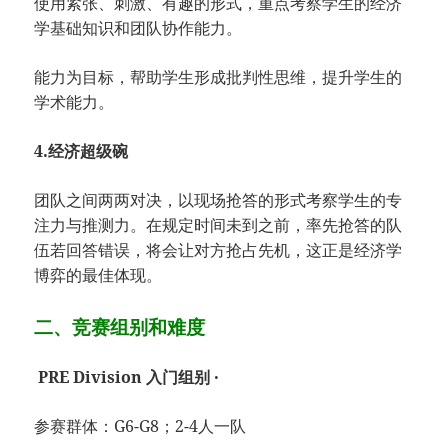
使用紧张、刺激、有趣的形式，重点考察学生的经济
学基础知识和团队协作能力。
能力为目标，帮助学生形成批判性思维，提升学生的
学术能力。
4.经济超级碗
团队之间两两对决，以现场抢答的形式考察学生的专
注力与推测力。在规定时间未到之前，率先抢答的队
伍若回答错误，将会让对方抢占先机，这正是经济学
博弈的最佳体现。
二、竞赛组别和难度
PRE Division 入门组别 ·
参赛群体：G6-G8；2-4人一队