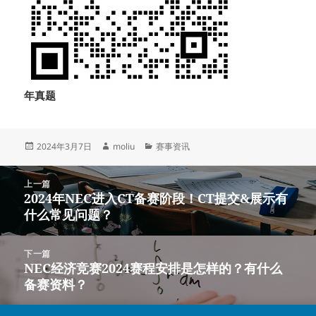
年真题
发
作
分
2024年3月7日
moliu
赛事资讯
布
者
类
于
文
上一篇
章
2024年NEC进入CT备赛阶段！CT提交&展示有
上
导
什么常见问题？
篇
航
文
章：
下一篇
NEC经济竞赛2024赛程安排是怎样的？有什么
下
备赛资料？
篇
文