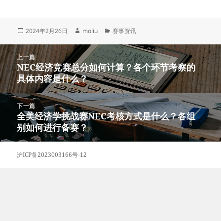
发
作
分
2024年2月26日
moliu
赛事资讯
布
者
类
于
文
上一篇
章
NEC经济竞赛总分如何计算？各个环节考察的
上
导
具体内容是什么？
篇
航
文
章：
下一篇
全美经济学挑战赛NEC考核方式是什么？各组
下
别如何进行备赛？
篇
文
章：
沪ICP备2023003166号-12