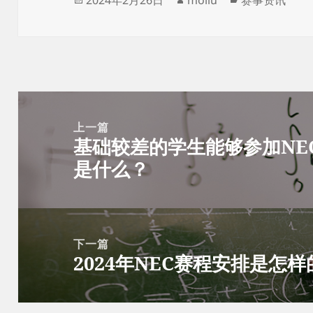
2024年2月26日
moliu
赛事资讯
布
者
类
于
文
章
上一篇
基础较差的学生能够参加NE
导
上
是什么？
航
篇
文
章：
下一篇
2024年NEC赛程安排是怎
下
篇
文