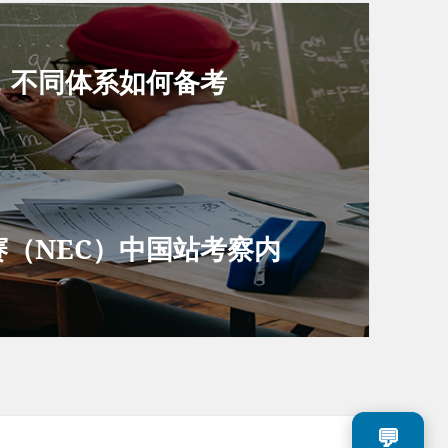
，不同体系如何备考
（NEC）中国站考察内
💬