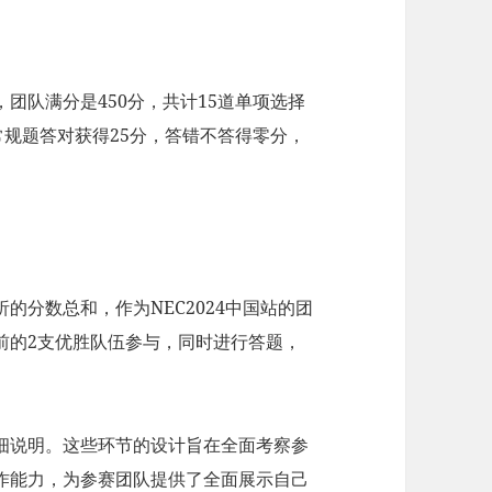
团队满分是450分，共计15道单项选择
常规题答对获得25分，答错不答得零分，
的分数总和，作为NEC2024中国站的团
前的2支优胜队伍参与，同时进行答题，
详细说明。这些环节的设计旨在全面考察参
作能力，为参赛团队提供了全面展示自己