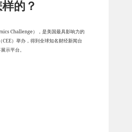
怎样的？
mics Challenge），是美国最具影响力的
CEE）举办，得到全球知名财经新闻台
事展示平台。