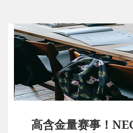
高含金量赛事！NE