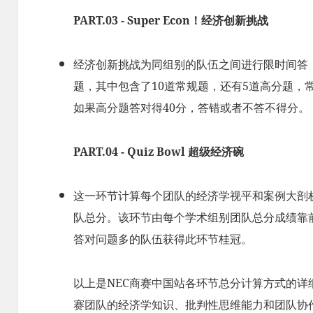
PART.03 - Super Econ！经济创新挑战
经济创新挑战为同组别的队伍之间进行限时间答，
题，其中包含了10道常规题，还有5道高分题，
如果高分题答对得40分，答错或者不答不得分。
PART.04 - Quiz Bowl 超级经济碗
这一环节计算每个团队的经济学视平和案例大剖析
队总分。该环节由每个学术组别团队总分成绩靠
答对问题多的队伍获得此环节桂冠。
以上是NEC商赛中国站各环节总分计算方式的
赛团队的经济学知识、批判性思维能力和团队协