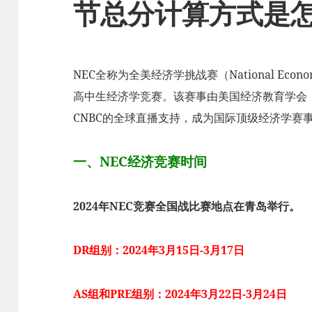
节总分计算方式是
NEC全称为全美经济学挑战赛（National Econo
高中生经济学竞赛。该赛事由美国经济教育学会（
CNBC的全球直播支持，成为国际顶级经济学赛
一、NEC经济竞赛时间
2024年NEC竞赛全国战比赛地点在青岛举行。
DR组别：2024年3月15日-3月17日
AS组和PRE组别：2024年3月22日-3月24日