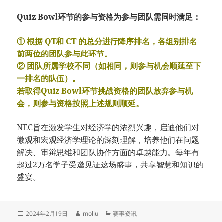
Quiz Bowl环节的参与资格为参与团队需同时满足：
① 根据 QT和 CT 的总分进行降序排名，各组别排名
前两位的团队参与此环节。
② 团队所属学校不同（如相同，则参与机会顺延至下
一排名的队伍）。
若取得Quiz Bowl环节挑战资格的团队放弃参与机
会，则参与资格按照上述规则顺延。
NEC旨在激发学生对经济学的浓烈兴趣，启迪他们对
微观和宏观经济学理论的深刻理解，培养他们在问题
解决、审辩思维和团队协作方面的卓越能力。每年有
超过2万名学子受邀见证这场盛事，共享智慧和知识的
盛宴。
发
作
分
2024年2月19日
moliu
赛事资讯
布
者
类