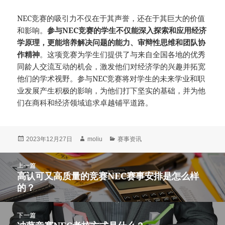
NEC竞赛的吸引力不仅在于其声誉，还在于其巨大的价值
和影响。
参与NEC竞赛的学生不仅能深入探索和应用经济
学原理，更能培养解决问题的能力、审辩性思维和团队协
作精神
。这项竞赛为学生们提供了与来自全国各地的优秀
同龄人交流互动的机会，激发他们对经济学的兴趣并拓宽
他们的学术视野。参与NEC竞赛将对学生的未来学业和职
业发展产生积极的影响，为他们打下坚实的基础，并为他
们在商科和经济领域追求卓越铺平道路。
发
作
分
2023年12月27日
moliu
赛事资讯
布
者
类
于
文
上一篇
章
高认可又高质量的竞赛NEC赛事安排是怎么样
上
导
的？
篇
航
文
章：
下一篇