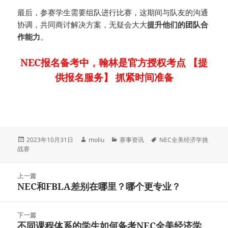
最后，参赛学生需要组队进行比赛，这期间与队友的沟通
协调，共同商讨解决方案，无疑会大大
提升他们的团队合
作能力
。
NEC报名备考中，翰林是官方授权考点 【提
供报名服务】 抓紧时间准备
发
作
分
标
2023年10月31日
moliu
赛事资讯
NEC全美经济学挑
布
者
类
签
战赛
于
文
上一篇
章
NEC和FBLA差别在哪里？哪个更专业？
上
导
篇
航
文
下一篇
章：
不同课程体系的学生如何备考NEC全美经济学
下