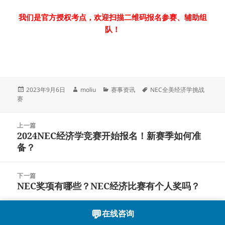
我们是官方授权考点，欢迎扫描二维码报名参赛、辅助组
队！
发
作
分
标
2023年9月6日
moliu
赛事资讯
NEC全美经济学挑战
布
者
类
签
赛
于
文
上一篇
章
2024NEC经济学竞赛开始报名！新赛季如何准
上
导
备？
篇
航
文
章：
下一篇
NEC奖项有哪些？NEC经济比赛有个人奖吗？
下
篇
文
💬
在线咨询
沪ICP备2023003166号-12
章：