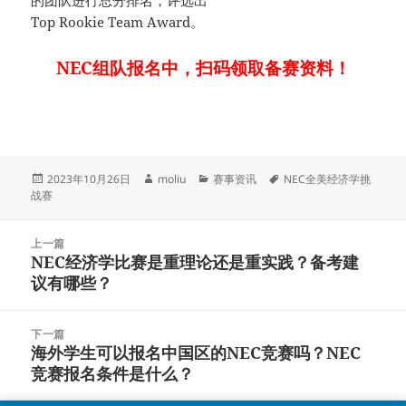
的团队进行总分排名，评选出
Top Rookie Team Award。
NEC组队报名中，扫码领取备赛资料！
发
作
分
标
2023年10月26日
moliu
赛事资讯
NEC全美经济学挑
布
者
类
签
战赛
于
文
上一篇
章
NEC经济学比赛是重理论还是重实践？备考建
上
导
议有哪些？
篇
航
文
章：
下一篇
海外学生可以报名中国区的NEC竞赛吗？NEC
下
竞赛报名条件是什么？
篇
文