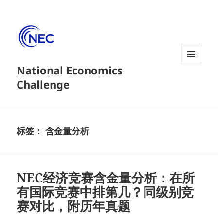
National Economics
菜单和
挂件
Challenge
标签：
含金量分析
NEC经济竞赛含金量分析：在所
有国际竞赛中排第几？同级别竞
赛对比，附历年真题