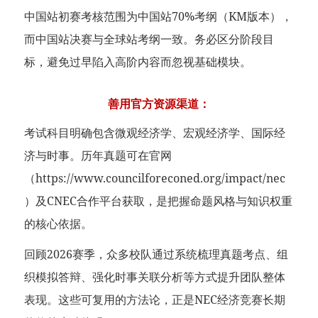
中国站初赛考核范围为中国站70%考纲（KM版本），
而中国站决赛与全球站考纲一致。务必区分阶段目
标，避免过早陷入高阶内容而忽视基础模块。
善用官方资源渠道：
考试科目明确包含微观经济学、宏观经济学、国际经
济与时事。历年真题可在官网
（https://www.councilforeconed.org/impact/nec
）及CNEC合作平台获取，是把握命题风格与知识权重
的核心依据。
回顾2026赛季，众多校队通过系统梳理真题考点、组
织模拟答辩、强化时事关联分析等方式提升团队整体
表现。这些可复用的方法论，正是NEC经济竞赛长期