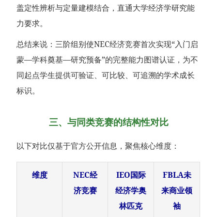
盖定性辨析与定量建模结合，直通大学经济学研究能
力要求。
总结来说：三阶组别使NEC经济竞赛首次实现“入门启
蒙—学科奠基—研究预备”的完整能力图谱认证，为不
同起点学生提供可验证、可比较、可追溯的学术成长
标识。
三、与同类竞赛的结构性对比
以下对比仅基于官方公开信息，聚焦核心维度：
维度
NEC经
IEO国际
FBLA未
济竞赛
经济学奥
来商业领
林匹克
袖