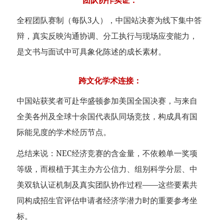
团队协作实证：
全程团队赛制（每队3人），中国站决赛为线下集中答
辩，真实反映沟通协调、分工执行与现场应变能力，
是文书与面试中可具象化陈述的成长素材。
跨文化学术连接：
中国站获奖者可赴华盛顿参加美国全国决赛，与来自
全美各州及全球十余国代表队同场竞技，构成具有国
际能见度的学术经历节点。
总结来说：NEC经济竞赛的含金量，不依赖单一奖项
等级，而根植于其主办方公信力、组别科学分层、中
美双轨认证机制及真实团队协作过程——这些要素共
同构成招生官评估申请者经济学潜力时的重要参考坐
标。