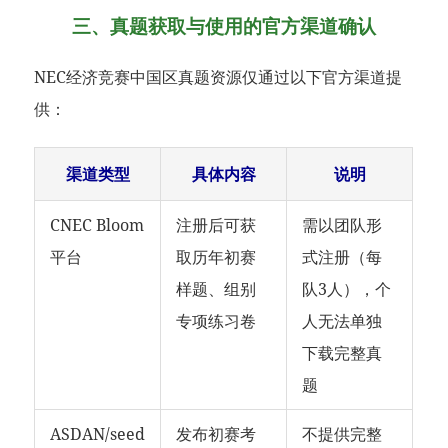
三、真题获取与使用的官方渠道确认
NEC经济竞赛中国区真题资源仅通过以下官方渠道提
供：
渠道类型
具体内容
说明
CNEC Bloom
注册后可获
需以团队形
平台
取历年初赛
式注册（每
样题、组别
队3人），个
专项练习卷
人无法单独
下载完整真
题
ASDAN/seed
发布初赛考
不提供完整