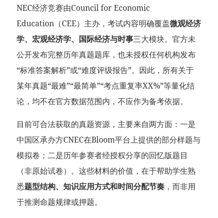
NEC经济竞赛由Council for Economic
Education（CEE）主办，考试内容明确覆盖
微观经济
学、宏观经济学、国际经济与时事
三大模块。官方未
公开发布完整历年真题题库，也未授权任何机构发布
“标准答案解析”或“难度评级报告”。因此，所有关于
某年真题“最难”“最简单”“考点重复率XX%”等量化结
论，均不在官方数据范围内，不应作为备考依据。
目前可合法获取的真题资源，主要来自两方面：一是
中国区承办方CNEC在Bloom平台上提供的部分样题与
模拟卷；二是历年参赛者经授权分享的回忆版题目
（非原始试卷）。这些材料的价值，在于帮助学生熟
悉
题型结构、知识应用方式和时间分配节奏
，而非用
于推测命题规律或押题。