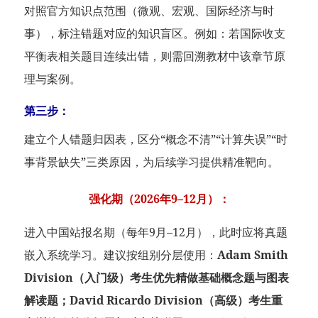
对照官方知识点范围（微观、宏观、国际经济与时
事），标注错题对应的知识盲区。例如：若国际收支
平衡表相关题目连续出错，则需回溯教材中该章节原
理与案例。
第三步：
建立个人错题归因表，区分“概念不清”“计算失误”“时
事背景缺失”三类原因，为后续学习提供精准靶向。
强化期（2026年9–12月）：
进入中国站报名期（每年9月–12月），此时应将真题
嵌入系统学习。建议按组别分层使用：
Adam Smith
Division（入门级）考生优先精做基础概念题与图表
解读题；David Ricardo Division（高级）考生重